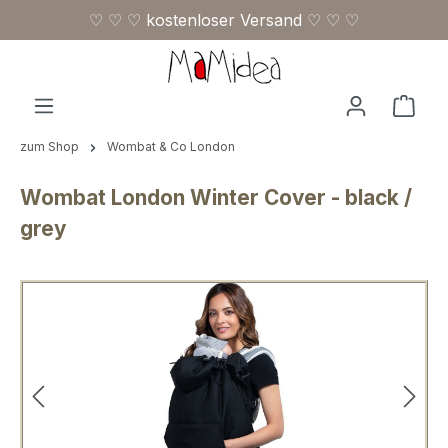
♡ ♡ ♡ kostenloser Versand ♡ ♡ ♡
Zum Hauptinhalt springen
Ware
zum Shop
Wombat & Co London
Wombat London Winter Cover - black /
grey
Bildergalerie überspringen