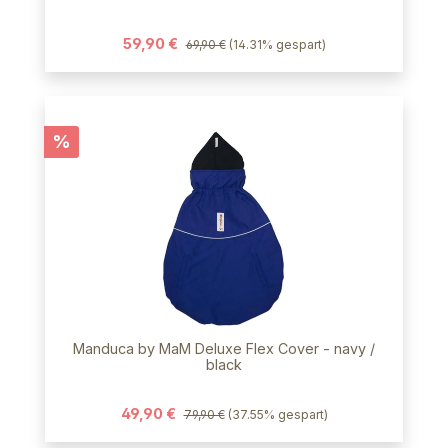
59,90 €
69,90 €
(14.31% gespart)
Rabatt
%
Manduca by MaM Deluxe Flex Cover - navy /
black
49,90 €
79,90 €
(37.55% gespart)