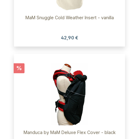
MaM Snuggle Cold Weather Insert - vanilla
42,90 €
Rabatt
%
Manduca by MaM Deluxe Flex Cover - black