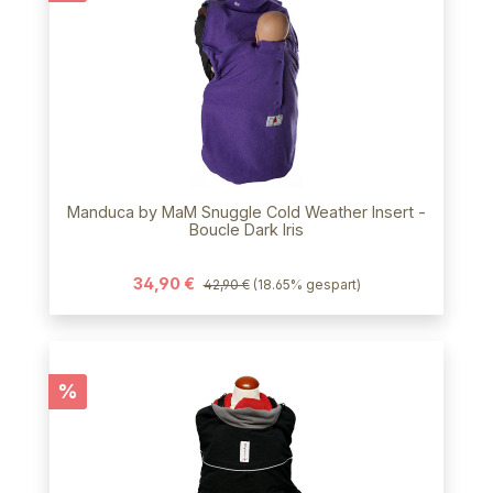
Manduca by MaM Snuggle Cold Weather Insert -
Boucle Dark Iris
34,90 €
42,90 €
(18.65% gespart)
Rabatt
%