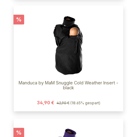
Rabatt
%
Manduca by MaM Snuggle Cold Weather Insert -
black
34,90 €
42,90 €
(18.65% gespart)
Rabatt
%