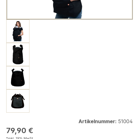
Artikelnummer:
51004
Regulärer Preis:
79,90 €
*inkl. 19% MwSt.