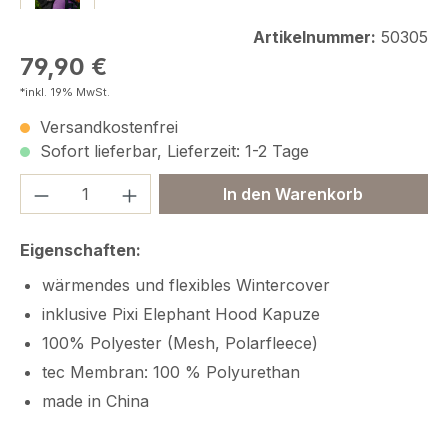
Artikelnummer:
50305
Regulärer Preis:
79,90 €
*inkl. 19% MwSt.
Versandkostenfrei
Sofort lieferbar, Lieferzeit: 1-2 Tage
Produkt Anzahl: Gib den gewünschten We
In den Warenkorb
Eigenschaften:
wärmendes und flexibles Wintercover
inklusive Pixi Elephant Hood Kapuze
100% Polyester (Mesh, Polarfleece)
tec Membran: 100 % Polyurethan
made in China