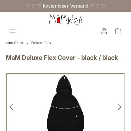
♡ ♡ ♡ kostenloser Versand ♡ ♡ ♡
Zum Hauptinhalt springen
Ware
zum Shop
Deluxe Flex
MaM Deluxe Flex Cover - black / black
Bildergalerie überspringen