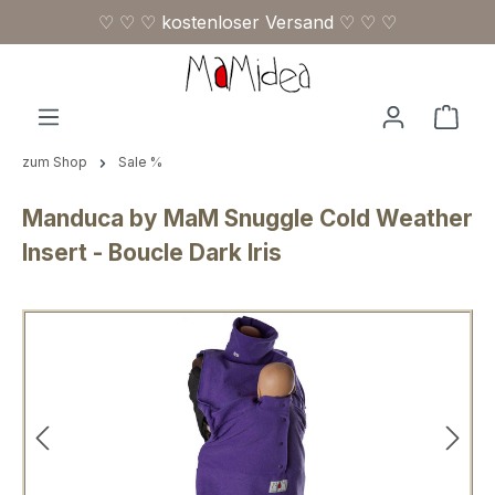
♡ ♡ ♡ kostenloser Versand ♡ ♡ ♡
Zum Hauptinhalt springen
Ware
zum Shop
Sale %
Manduca by MaM Snuggle Cold Weather
Insert - Boucle Dark Iris
Bildergalerie überspringen