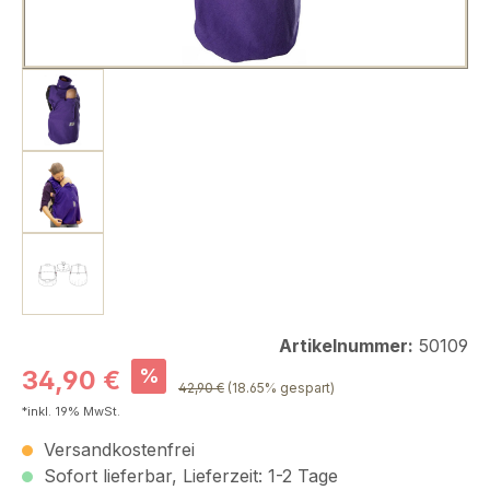
Artikelnummer:
50109
Verkaufspreis:
%
34,90 €
Regulärer Preis:
42,90 €
(18.65% gespart)
*inkl. 19% MwSt.
Versandkostenfrei
Sofort lieferbar, Lieferzeit: 1-2 Tage